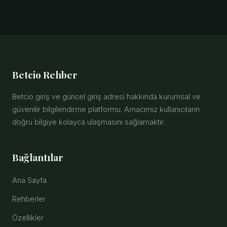
kimseyle paylaşmamanız ve yalnızca
doğrulanmış güncel adresi kullanmanız önerilir.
Betcio Rehber
Betcio giriş ve güncel giriş adresi hakkında kurumsal ve
güvenilir bilgilendirme platformu. Amacımız kullanıcıların
doğru bilgiye kolayca ulaşmasını sağlamaktır.
Bağlantılar
Ana Sayfa
Rehberler
Özellikler