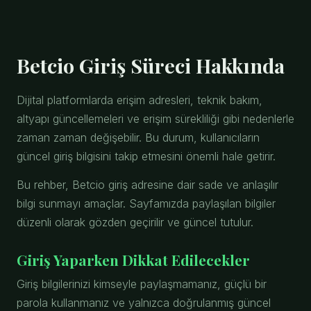
Betcio Giriş Süreci Hakkında
Dijital platformlarda erişim adresleri, teknik bakım,
altyapı güncellemeleri ve erişim sürekliliği gibi nedenlerle
zaman zaman değişebilir. Bu durum, kullanıcıların
güncel giriş bilgisini takip etmesini önemli hale getirir.
Bu rehber, Betcio giriş adresine dair sade ve anlaşılır
bilgi sunmayı amaçlar. Sayfamızda paylaşılan bilgiler
düzenli olarak gözden geçirilir ve güncel tutulur.
Giriş Yaparken Dikkat Edilecekler
Giriş bilgilerinizi kimseyle paylaşmamanız, güçlü bir
parola kullanmanız ve yalnızca doğrulanmış güncel