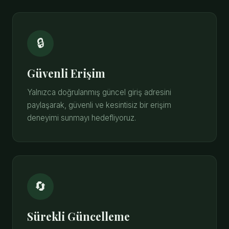
🔒
Güvenli Erişim
Yalnızca doğrulanmış güncel giriş adresini
paylaşarak, güvenli ve kesintisiz bir erişim
deneyimi sunmayı hedefliyoruz.
🔄
Sürekli Güncelleme