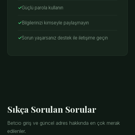
Güçlü parola kullanın
Bilgilerinizi kimseyle paylaşmayın
Sorun yaşarsanız destek ile iletişime geçin
Sıkça Sorulan Sorular
Betcio giriş ve güncel adres hakkında en çok merak
edilenler.