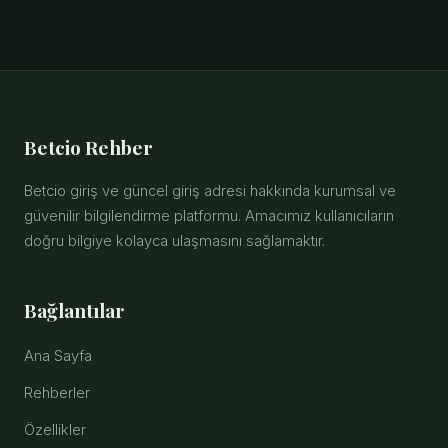
kimseyle paylaşmamanız ve yalnızca
doğrulanmış güncel adresi kullanmanız önerilir.
Betcio Rehber
Betcio giriş ve güncel giriş adresi hakkında kurumsal ve
güvenilir bilgilendirme platformu. Amacımız kullanıcıların
doğru bilgiye kolayca ulaşmasını sağlamaktır.
Bağlantılar
Ana Sayfa
Rehberler
Özellikler