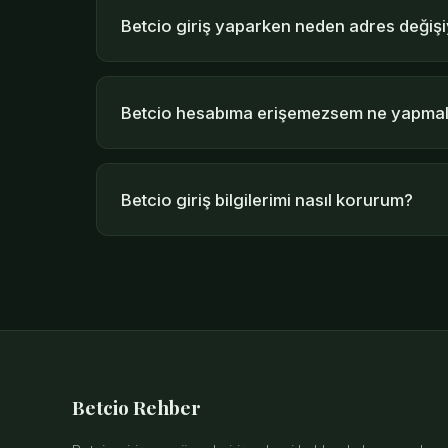
güncel tutulur.
Betcio giriş yaparken neden adres değiş
Erişim sürekliliği ve teknik bakım süreçleri ned
Betcio hesabıma erişemezsem ne yapmal
Hesap erişim sorunlarında
info@m.betciospor
Betcio giriş bilgilerimi nasıl korurum?
Güçlü bir parola belirlemeniz, giriş bilgilerin
Betcio Rehber