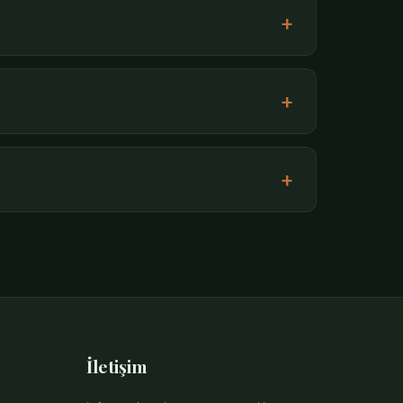
+
 giriş bilgisini takip etmeniz önerilir.
+
geçebilirsiniz.
+
 kullanmanız önerilir.
İletişim