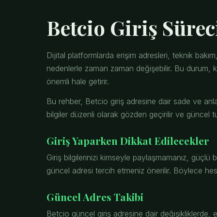
Betcio Giriş Süre
Dijital platformlarda erişim adresleri, teknik bakım,
nedenlerle zaman zaman değişebilir. Bu durum, kulla
önemli hale getirir.
Bu rehber, Betcio giriş adresine dair sade ve anl
bilgiler düzenli olarak gözden geçirilir ve güncel tu
Giriş Yaparken Dikkat Edilecekler
Giriş bilgilerinizi kimseyle paylaşmamanız, güçlü
güncel adresi tercih etmeniz önerilir. Böylece hesa
Güncel Adres Takibi
Betcio güncel giriş adresine dair değişikliklerde, 