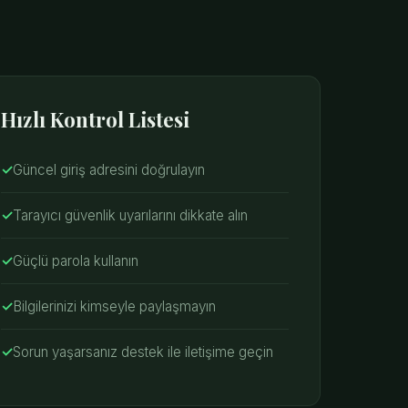
Hızlı Kontrol Listesi
Güncel giriş adresini doğrulayın
Tarayıcı güvenlik uyarılarını dikkate alın
Güçlü parola kullanın
Bilgilerinizi kimseyle paylaşmayın
Sorun yaşarsanız destek ile iletişime geçin