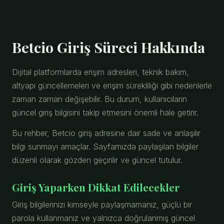
Betcio Giriş Süreci Hakkında
Dijital platformlarda erişim adresleri, teknik bakım,
altyapı güncellemeleri ve erişim sürekliliği gibi nedenlerle
zaman zaman değişebilir. Bu durum, kullanıcıların
güncel giriş bilgisini takip etmesini önemli hale getirir.
Bu rehber, Betcio giriş adresine dair sade ve anlaşılır
bilgi sunmayı amaçlar. Sayfamızda paylaşılan bilgiler
düzenli olarak gözden geçirilir ve güncel tutulur.
Giriş Yaparken Dikkat Edilecekler
Giriş bilgilerinizi kimseyle paylaşmamanız, güçlü bir
parola kullanmanız ve yalnızca doğrulanmış güncel