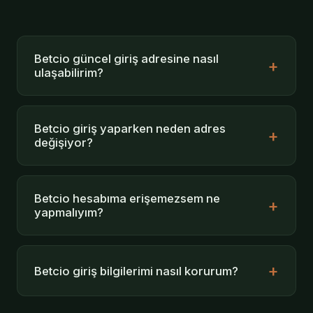
Betcio güncel giriş adresine nasıl
+
ulaşabilirim?
Betcio güncel giriş adresine bu sayfa üzerinden
ulaşabilirsiniz. Adres değişikliklerinde en doğru
Betcio giriş yaparken neden adres
+
bilgi resmi kanallar üzerinden duyurulur ve
değişiyor?
sayfamız güncel tutulur.
Erişim sürekliliği ve teknik bakım süreçleri
nedeniyle giriş adresi zaman zaman
Betcio hesabıma erişemezsem ne
+
güncellenebilir. Bu nedenle güncel giriş bilgisini
yapmalıyım?
takip etmeniz önerilir.
Hesap erişim sorunlarında
info@m.betciosports-
guncel.icu
adresi üzerinden müşteri destek
+
Betcio giriş bilgilerimi nasıl korurum?
ekibiyle iletişime geçebilirsiniz.
Güçlü bir parola belirlemeniz, giriş bilgilerinizi