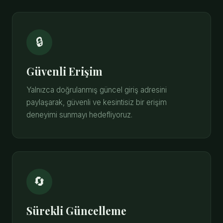
🔒
Güvenli Erişim
Yalnızca doğrulanmış güncel giriş adresini
paylaşarak, güvenli ve kesintisiz bir erişim
deneyimi sunmayı hedefliyoruz.
🔄
Sürekli Güncelleme