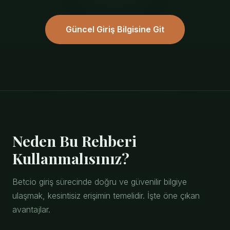
Güncel Giriş Bilgisine Git
Neden Bu Rehberi
Kullanmalısınız?
Betcio giriş sürecinde doğru ve güvenilir bilgiye
ulaşmak, kesintisiz erişimin temelidir. İşte öne çıkan
avantajlar.