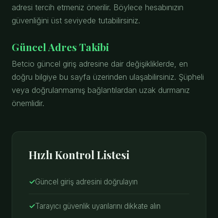
adresi tercih etmeniz önerilir. Böylece hesabınızın
güvenliğini üst seviyede tutabilirsiniz.
Güncel Adres Takibi
Betcio güncel giriş adresine dair değişikliklerde, en
doğru bilgiye bu sayfa üzerinden ulaşabilirsiniz. Şüpheli
veya doğrulanmamış bağlantılardan uzak durmanız
önemlidir.
Hızlı Kontrol Listesi
Güncel giriş adresini doğrulayın
Tarayıcı güvenlik uyarılarını dikkate alın