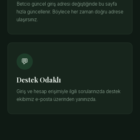
Betcio güncel giriş adresi değiştiğinde bu sayfa
hızla güncellenir. Böylece her zaman doğru adrese
ulaşırsınız.
💬
Destek Odaklı
Giriş ve hesap erişimiyle ilgili sorularınızda destek
ekibimiz e-posta üzerinden yanınızda.