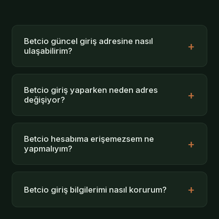
Betcio güncel giriş adresine nasıl
+
ulaşabilirim?
Betcio güncel giriş adresine bu sayfa üzerinden
ulaşabilirsiniz. Adres değişikliklerinde en doğru
Betcio giriş yaparken neden adres
+
bilgi resmi kanallar üzerinden duyurulur ve
değişiyor?
sayfamız güncel tutulur.
Erişim sürekliliği ve teknik bakım süreçleri
nedeniyle giriş adresi zaman zaman
Betcio hesabıma erişemezsem ne
+
güncellenebilir. Bu nedenle güncel giriş bilgisini
yapmalıyım?
takip etmeniz önerilir.
Hesap erişim sorunlarında
info@m.betciosports-
guncel.icu
adresi üzerinden müşteri destek
+
Betcio giriş bilgilerimi nasıl korurum?
ekibiyle iletişime geçebilirsiniz.
Güçlü bir parola belirlemeniz, giriş bilgilerinizi